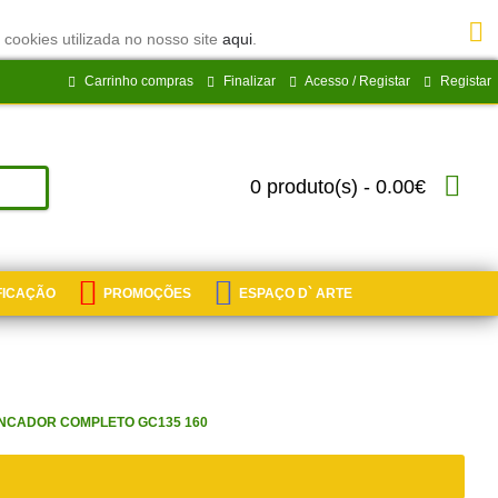
 cookies utilizada no nosso site
aqui
.
Carrinho compras
Finalizar
Acesso / Registar
Registar
0 produto(s) - 0.00€
IFICAÇÃO
PROMOÇÕES
ESPAÇO D` ARTE
CADOR COMPLETO GC135 160