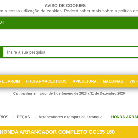
AVISO DE COOKIES
m a nossa utilização de cookies. Poderá saber mais sobre a politica de
204
 E JARDIM
FITOFARMACÊUTICOS
APICULTURA
MAQUINAS
VIN
Campanhas em vigor de 1 de Janeiro de 2026 a 31 de Dezembro 2026
RIOS
PEÇAS
Arrancadores e tampas de arranque
HONDA ARRAN
HONDA ARRANCADOR COMPLETO GC135 160