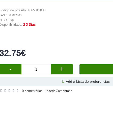
Código do produto:
1065012003
EAN: 1065012003
PESO: 1 kg
Disponibilidade:
2-3 Dias
32.75€
-
+
Add à Lista de preferencias
0 comentários
Inserir Comentário
/