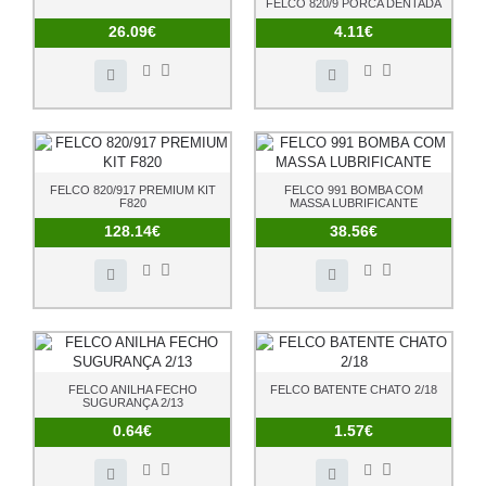
FELCO 820/9 PORCA DENTADA
26.09€
4.11€
FELCO 820/917 PREMIUM KIT
FELCO 991 BOMBA COM
F820
MASSA LUBRIFICANTE
128.14€
38.56€
FELCO ANILHA FECHO
FELCO BATENTE CHATO 2/18
SUGURANÇA 2/13
0.64€
1.57€