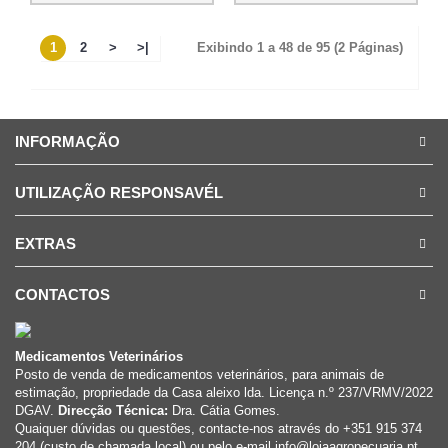
1
2
>
>|
Exibindo 1 a 48 de 95 (2 Páginas)
INFORMAÇÃO
UTILIZAÇÃO RESPONSAVÉL
EXTRAS
CONTACTOS
Medicamentos Veterinários
Posto de venda de medicamentos veterinários, para animais de
estimação, propriedade da Casa aleixo lda. Licença n.º 237/VRMV/2022
DGAV.
Direcção Técnica:
Dra. Cátia Gomes.
Quaiquer dúvidas ou questões, contacte-nos através do +351 915 374
204 (custo de chamada local) ou pelo e-mail info@lojaagropecuaria.pt