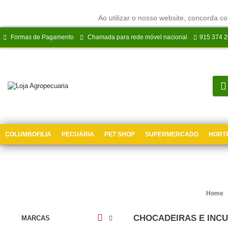
Ao utilizar o nosso website, concorda co
Formas de Pagamento
Chamada para rede móvel nacional
915 374 
COLUMBOFILIA
PECUÁRIA
PET SHOP
SUPERMERCADO
HORTA
Home
CHOCADEIRAS E INC
MARCAS