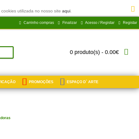
 cookies utilizada no nosso site
aqui
.
Carrinho compras
Finalizar
Acesso / Registar
Registar
0 produto(s) - 0.00€
IFICAÇÃO
PROMOÇÕES
ESPAÇO D` ARTE
adoras