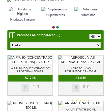
Suplementos
Vitaminas
is
Produtos Higiene
Produtos na comparação (0)
A.P.F. 90 (CONCENTRADO DE
AEROSOL VIAS
PROTEINA) - 500 GR
RESPIRATORIAS - 250 ML
57.70€
21.84€
ANIMA-STRATH 100 ML