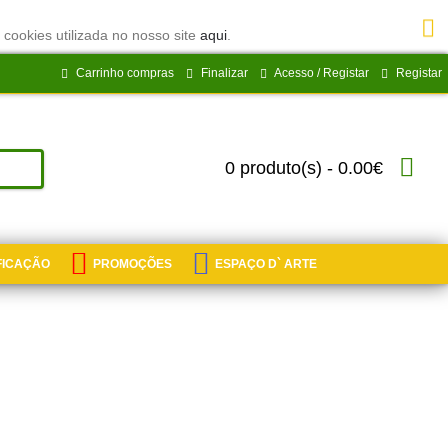
 cookies utilizada no nosso site
aqui
.
Carrinho compras
Finalizar
Acesso / Registar
Registar
0 produto(s) - 0.00€
IFICAÇÃO
PROMOÇÕES
ESPAÇO D` ARTE