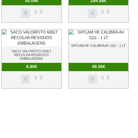
50.09€
284.88€
SIPCAM HF CALIBRA AV 1111 - 1 LT
SACO VALORFITO 600LT
RECOLHA RESIDUOS
EMBALAGENS
6.80€
49.36€