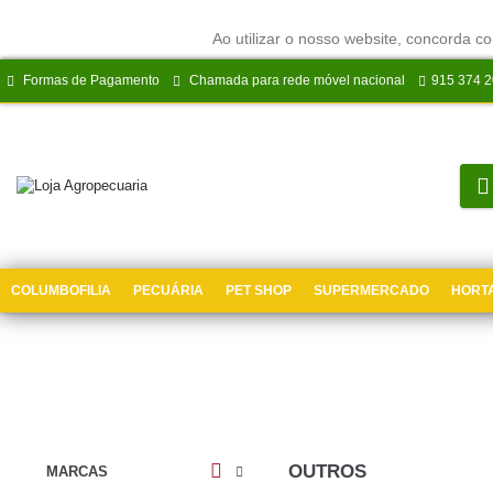
Ao utilizar o nosso website, concorda co
Formas de Pagamento
Chamada para rede móvel nacional
915 374 
COLUMBOFILIA
PECUÁRIA
PET SHOP
SUPERMERCADO
HORTA
OUTROS
MARCAS