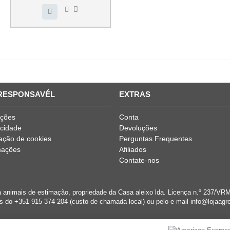
 RESPONSAVÉL
EXTRAS
ições
Conta
acidade
Devoluções
ização de cookies
Perguntas Frequentes
mações
Afiliados
Contate-nos
a animais de estimação, propriedade da Casa aleixo lda. Licença n.º 237/
s do +351 915 374 204 (custo de chamada local) ou pelo e-mail info@lojaagro