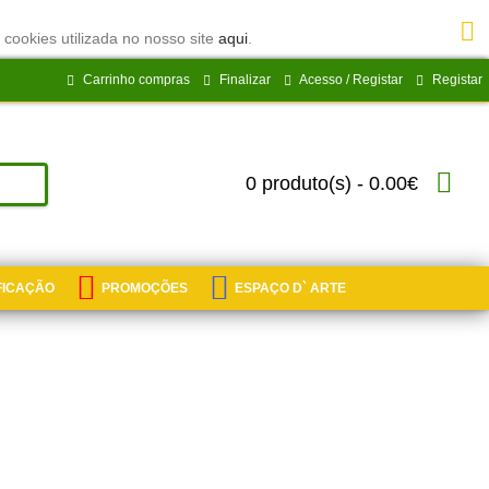
 cookies utilizada no nosso site
aqui
.
Carrinho compras
Finalizar
Acesso / Registar
Registar
0 produto(s) - 0.00€
IFICAÇÃO
PROMOÇÕES
ESPAÇO D` ARTE