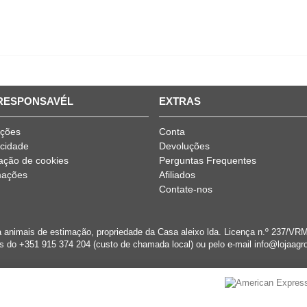
 RESPONSAVÉL
EXTRAS
ições
Conta
acidade
Devoluções
ização de cookies
Perguntas Frequentes
mações
Afiliados
Contate-nos
a animais de estimação, propriedade da Casa aleixo lda. Licença n.º 237/
s do +351 915 374 204 (custo de chamada local) ou pelo e-mail info@lojaagro