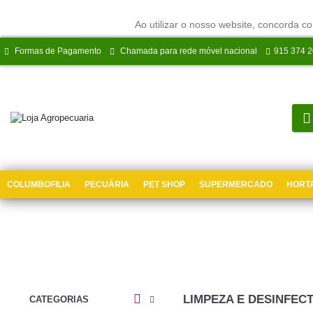
Ao utilizar o nosso website, concorda co
Formas de Pagamento
Chamada para rede móvel nacional
915 374 
COLUMBOFILIA
PECUÁRIA
PET SHOP
SUPERMERCADO
HORTA
LIMPEZA E DESINFEC
CATEGORIAS