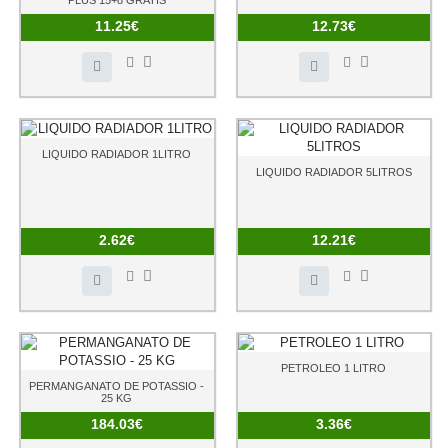
PLUS 15+8 GRATIS
11.25€
12.73€
LIQUIDO RADIADOR 1LITRO
LIQUIDO RADIADOR 5LITROS
2.62€
12.21€
PETROLEO 1 LITRO
PERMANGANATO DE POTASSIO -
25 KG
184.03€
3.36€