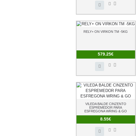
RELY+ ON VIRKON TM -5KG
579.25€
VILEDA BALDE CINZENTO
ESPREMEDOR PARA
ESFREGONA WRING & GO
8.55€