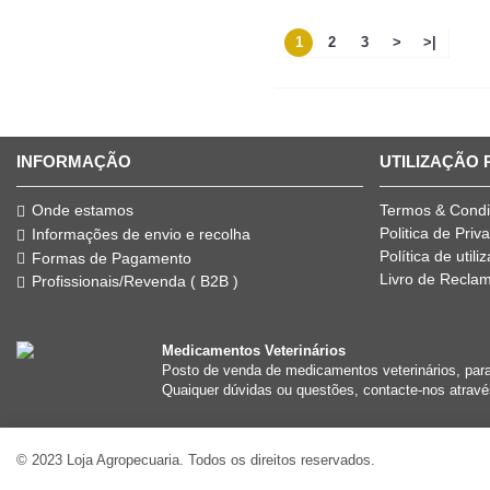
1
2
3
>
>|
INFORMAÇÃO
UTILIZAÇÃO
Onde estamos
Termos & Cond
Politica de Priv
Informações de envio e recolha
Política de util
Formas de Pagamento
Livro de Recla
Profissionais/Revenda ( B2B )
Medicamentos Veterinários
Posto de venda de medicamentos veterinários, par
Quaiquer dúvidas ou questões, contacte-nos atravé
© 2023 Loja Agropecuaria. Todos os direitos reservados.