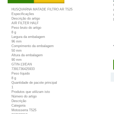
HUSQVARNA MATADE FILTRO AR T525
Especificações
Descrição do artigo
AIR FILTER HALF
Peso bruto do artigo
8 g
Largura da embalagem
96 mm
Comprimento da embalagem
50 mm
Altura da embalagem
90 mm
GTIN-13/EAN
7391736425933
Peso líquido
8 g
Quantidade de pacote principal
1
Produtos que utilizam isto
Número do artigo
Descrição
Categoria
Motosserra T525