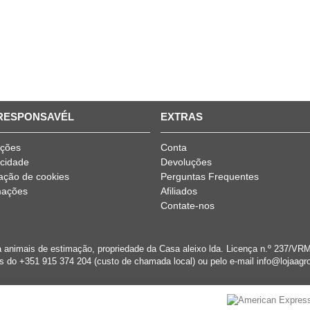
 RESPONSAVÉL
EXTRAS
ições
Conta
acidade
Devoluções
ização de cookies
Perguntas Frequentes
mações
Afiliados
Contate-nos
a animais de estimação, propriedade da Casa aleixo lda. Licença n.º 237/
s do +351 915 374 204 (custo de chamada local) ou pelo e-mail info@lojaagro