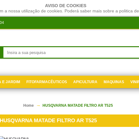
AVISO DE COOKIES
m a nossa utilização de cookies. Poderá saber mais sobre a politica de
204
 E JARDIM
FITOFARMACÊUTICOS
APICULTURA
MAQUINAS
VIN
Home
HUSQVARNA MATADE FILTRO AR T525
HUSQVARNA MATADE FILTRO AR T525