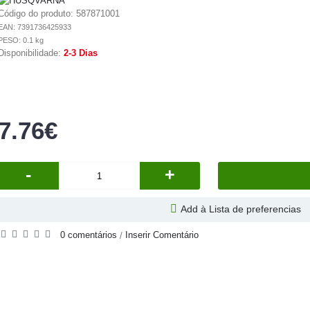
Código do produto:
587871001
EAN: 7391736425933
PESO: 0.1 kg
Disponibilidade:
2-3 Dias
7.76€
-
+
Add à Lista de preferencias
0 comentários
Inserir Comentário
/