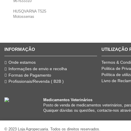
967633310
HUSQVARNA T525
Motosserras
INFORMAÇÃO
UTILIZAÇÃO
Onde estamos
Termos & Cond
Politica de Priv
Informações de envio e recolha
Política de util
Formas de Pagamento
Livro de Recla
Profissionais/Revenda ( B2B )
Medicamentos Veterinários
Posto de venda de medicamentos veterinários, par
Quaiquer dúvidas ou questões, contacte-nos atravé
© 2023 Loja Agropecuaria. Todos os direitos reservados.