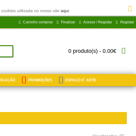
 cookies utilizada no nosso site
aqui
.
Carrinho compras
Finalizar
Acesso / Registar
Registar
0 produto(s) - 0.00€
IFICAÇÃO
PROMOÇÕES
ESPAÇO D` ARTE