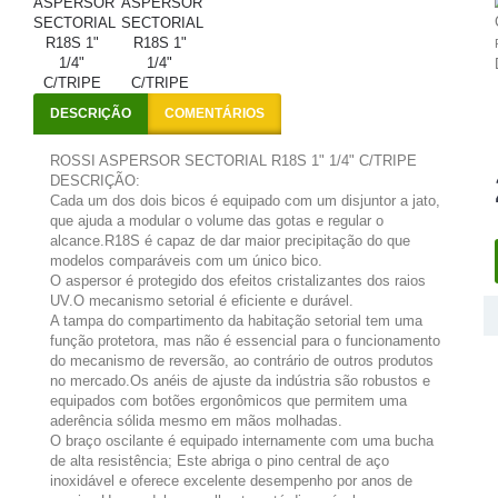
DESCRIÇÃO
COMENTÁRIOS
ROSSI ASPERSOR SECTORIAL R18S 1" 1/4" C/TRIPE
DESCRIÇÃO:
Cada um dos dois bicos é equipado com um disjuntor a jato,
que ajuda a modular o volume das gotas e regular o
alcance.R18S é capaz de dar maior precipitação do que
modelos comparáveis com um único bico.
O aspersor é protegido dos efeitos cristalizantes dos raios
UV.O mecanismo setorial é eficiente e durável.
A tampa do compartimento da habitação setorial tem uma
função protetora, mas não é essencial para o funcionamento
do mecanismo de reversão, ao contrário de outros produtos
no mercado.Os anéis de ajuste da indústria são robustos e
equipados com botões ergonômicos que permitem uma
aderência sólida mesmo em mãos molhadas.
O braço oscilante é equipado internamente com uma bucha
de alta resistência; Este abriga o pino central de aço
inoxidável e oferece excelente desempenho por anos de