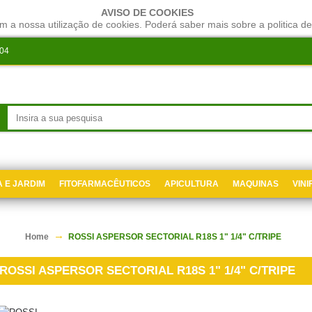
AVISO DE COOKIES
m a nossa utilização de cookies. Poderá saber mais sobre a politica de
204
 E JARDIM
FITOFARMACÊUTICOS
APICULTURA
MAQUINAS
VIN
Home
ROSSI ASPERSOR SECTORIAL R18S 1" 1/4" C/TRIPE
ROSSI ASPERSOR SECTORIAL R18S 1" 1/4" C/TRIPE