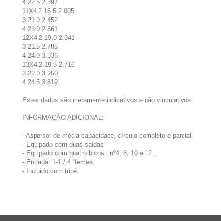
4 22.5 2.397
11X4 2 18.5 2.005
3 21.0 2.452
4 23.0 2.861
12X4 2 19.0 2.341
3 21.5 2.788
4 24.0 3.336
13X4 2 19.5 2.716
3 22.0 3.250
4 24.5 3.819
Estes dados são meramente indicativos e não vinculativos.
INFORMAÇÃO ADICIONAL:
- Aspersor de média capacidade, círculo completo e parcial.
- Equipado com duas saidas
- Equipado com quatro bicos : nº4, 8, 10 e 12 .
- Entrada: 1-1 / 4 "femea.
- Incluido com tripé