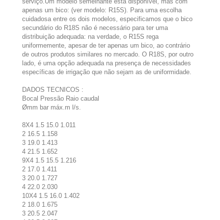
serviço.Um modelo semelhante está disponível, mas com
apenas um bico: (ver modelo: R15S). Para uma escolha
cuidadosa entre os dois modelos, especificamos que o bico
secundário do R18S não é necessário para ter uma
distribuição adequada: na verdade, o R15S rega
uniformemente, apesar de ter apenas um bico, ao contrário
de outros produtos similares no mercado. O R18S, por outro
lado, é uma opção adequada na presença de necessidades
específicas de irrigação que não sejam as de uniformidade.
DADOS TECNICOS :
Bocal Pressão Raio caudal
Ømm bar máx.m l/s.
8X4 1.5 15.0 1.011
2 16.5 1.158
3 19.0 1.413
4 21.5 1.652
9X4 1.5 15.5 1.216
2 17.0 1.411
3 20.0 1.727
4 22.0 2.030
10X4 1.5 16.0 1.402
2 18.0 1.675
3 20.5 2.047