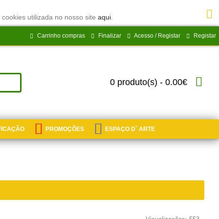
 cookies utilizada no nosso site
aqui
.
Carrinho compras
Finalizar
Acesso / Registar
Registar
0 produto(s) - 0.00€
IFICAÇÃO
PROMOÇÕES
ESPAÇO D` ARTE