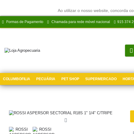
Ao utilizar o nosso website, concorda co
Formas de Pagamento
Chamada para rede móvel nacional
915 374 
COLUMBOFILIA
PECUÁRIA
PET SHOP
SUPERMERCADO
HORTA