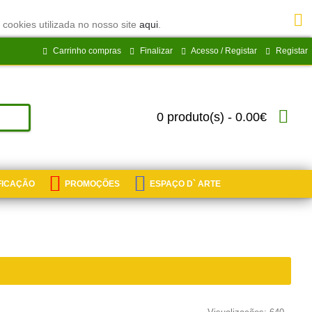
 cookies utilizada no nosso site
aqui
.
Carrinho compras
Finalizar
Acesso / Registar
Registar
0 produto(s) - 0.00€
IFICAÇÃO
PROMOÇÕES
ESPAÇO D` ARTE