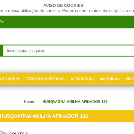
AVISO DE COOKIES
m a nossa utilização de cookies. Poderá saber mais sobre a politica de
204
 E JARDIM
FITOFARMACÊUTICOS
APICULTURA
MAQUINAS
VIN
Home
HUSQVARNA ANILHA AFINADOR 136
HUSQVARNA ANILHA AFINADOR 136