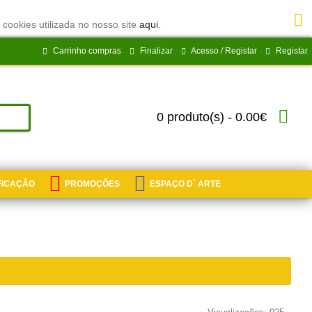
 cookies utilizada no nosso site
aqui
.
Carrinho compras
Finalizar
Acesso / Registar
Registar
0 produto(s) - 0.00€
IFICAÇÃO
PROMOÇÕES
ESPAÇO D` ARTE