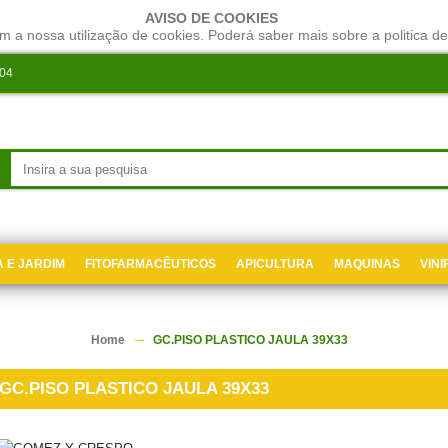
AVISO DE COOKIES
m a nossa utilização de cookies. Poderá saber mais sobre a politica de
204
 E JARDIM
FITOFARMACÊUTICOS
APICULTURA
MAQUINAS
VIN
Home
GC.PISO PLASTICO JAULA 39X33
GC.PISO PLASTICO JAULA 39X33