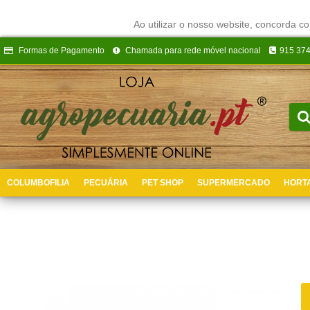
Ao utilizar o nosso website, concorda co
Formas de Pagamento
Chamada para rede móvel nacional
915 374
COLUMBOFILIA
PECUÁRIA
PET SHOP
SUPERMERCADO
HORTA