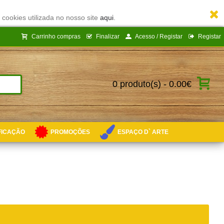
 cookies utilizada no nosso site
aqui
.
Carrinho compras
Finalizar
Acesso / Registar
Registar
0 produto(s) - 0.00€
IFICAÇÃO
PROMOÇÕES
ESPAÇO D` ARTE