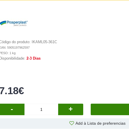
Código do produto:
IKAML05-361C
EAN: 5905197962597
PESO: 1 kg
Disponibilidade:
2-3 Dias
7.18€
-
+
Add à Lista de preferencias