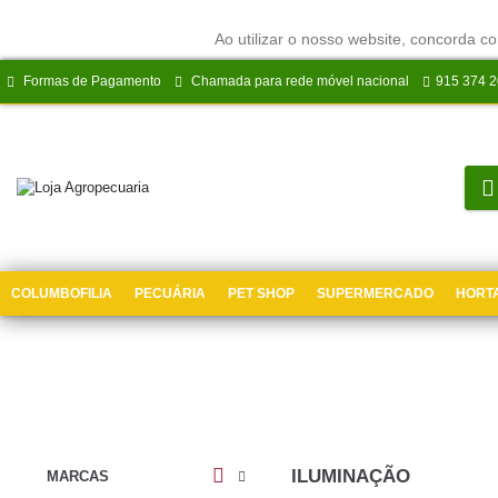
Ao utilizar o nosso website, concorda co
Formas de Pagamento
Chamada para rede móvel nacional
915 374 
COLUMBOFILIA
PECUÁRIA
PET SHOP
SUPERMERCADO
HORTA
ILUMINAÇÃO
MARCAS