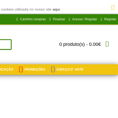
 cookies utilizada no nosso site
aqui
.
Carrinho compras
Finalizar
Acesso / Registar
Registar
0 produto(s) - 0.00€
IFICAÇÃO
PROMOÇÕES
ESPAÇO D` ARTE