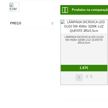
Produtos na comparação
PREÇO
LÂMPADA DICROICA LED GU10
5W 450lm 3200K LUZ QUENTE
Ø5x5,5cm
1.87€